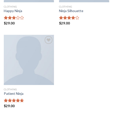
CLOTHING
CLOTHING
Happy Ninja
Ninja Silhouette
$
29.00
$
29.00
5
5
üzerinden
üzerinden
3.00
4.00
oy
oy aldı
aldı
Add to
wishlist
CLOTHING
Patient Ninja
$
29.00
5
üzerinden